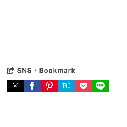
SNS・Bookmark
B!