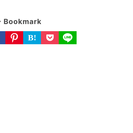
・Bookmark
B!