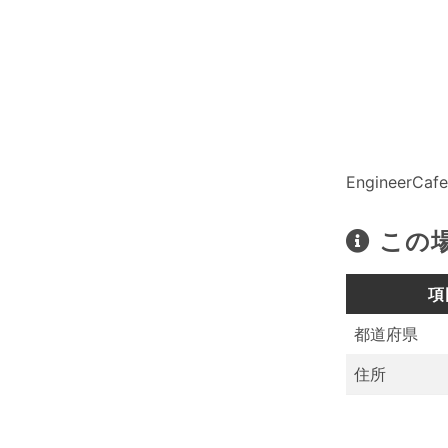
EngineerCaf
この
項
都道府県
住所