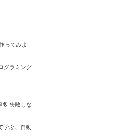
を作ってみよ
 プログラミング
 博多 失敗しな
話して学ぶ、自動