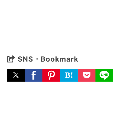
SNS・Bookmark
B!