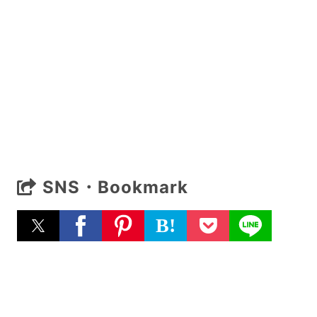
SNS・Bookmark
B!