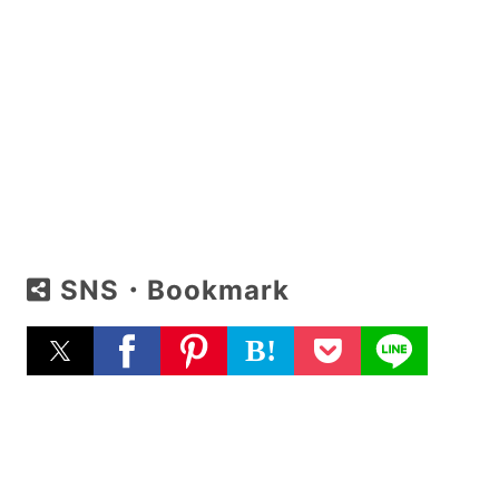
SNS・Bookmark
B!