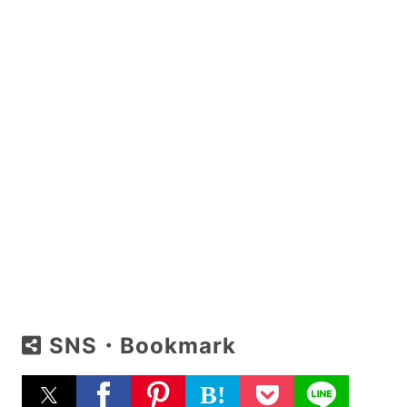
SNS・Bookmark
B!