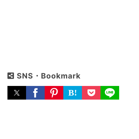
SNS・Bookmark
B!