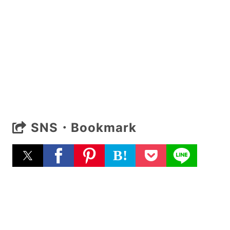
SNS・Bookmark
B!