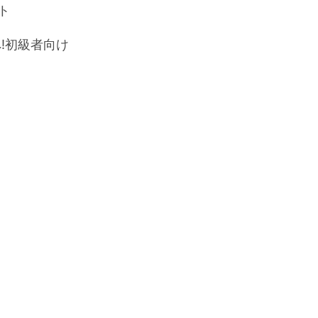
ント
へ!初級者向け