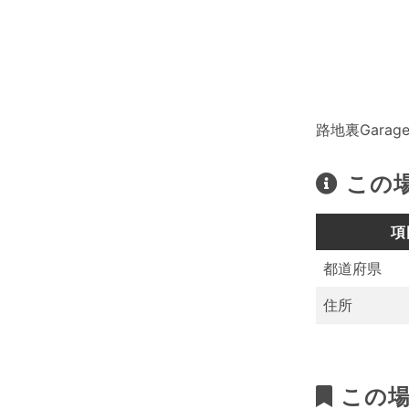
路地裏Garage
この
項
都道府県
住所
この場