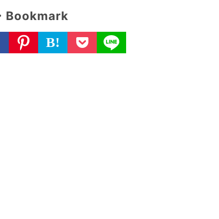
・Bookmark
B!