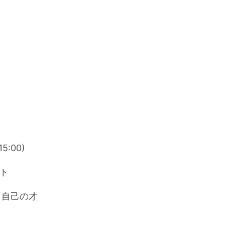
:00)
ント
「自己の才