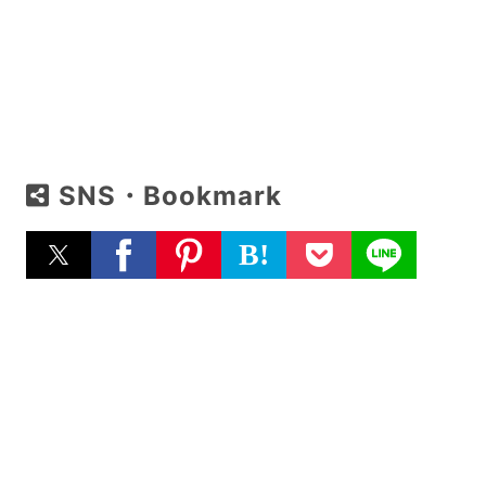
SNS・Bookmark
B!