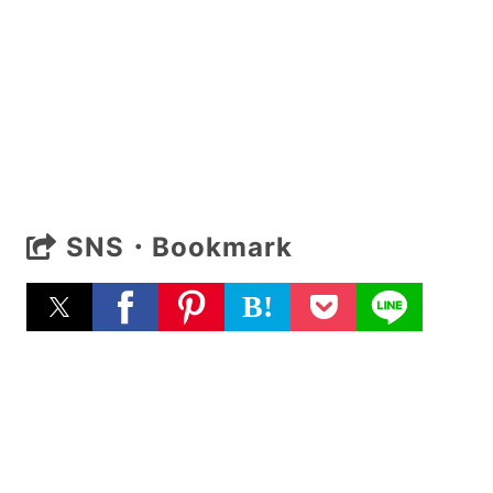
SNS・Bookmark
B!