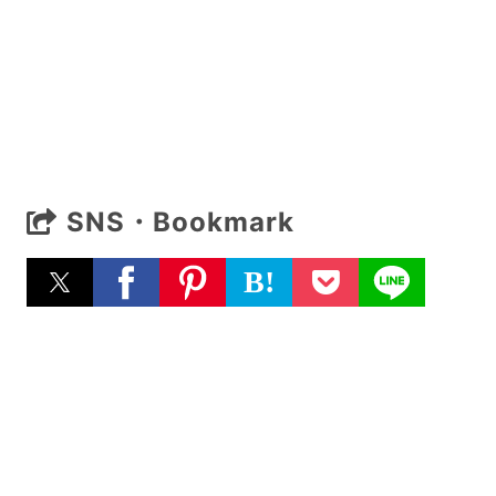
SNS・Bookmark
B!