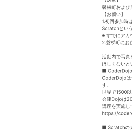
【対象】
磐梯町および
【お願い】
1.初回参加
Scratch
※ すでにア
2.磐梯町に
活動内で写真
ほしくないと
■ CoderD
CoderD
す。
世界で1500
会津Dojoは
講座を実施し
https://coder
■ Scratc