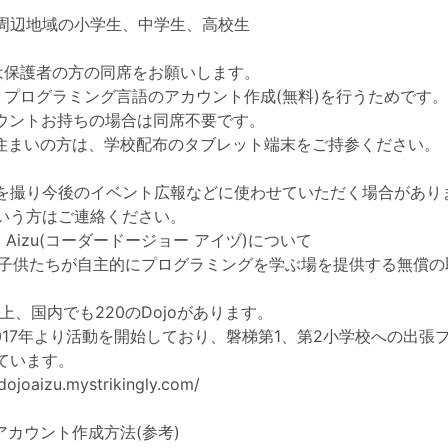
周辺地域の小学生、中学生、高校生
時は保護者の方の同席をお願いします。
というプログラミング言語のアカウント作成(無料)を行うためです。
カウントお持ちの場合は同席不要です。
お住まいの方は、学校配布のタブレット端末をご持参ください。
を撮り今後のイベント広報などに使わせていただく場合があり
いう方はご連絡ください。
ojo Aizu(コーダードージョー アイヅ)について
ojoは子供たちが自主的にプログラミングを学ぶ場を提供する無償
以上、国内でも220のDojoがあります。
2017年より活動を開始しており、磐梯第1、第2小学校への出張
ています。
dojoaizu.mystrikingly.com/
hのアカウント作成方法(参考)