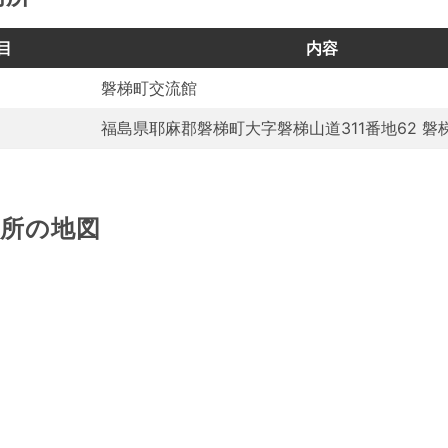
目
内容
磐梯町交流館
福島県耶麻郡磐梯町大字磐梯山道311番地62 磐
場所の地図