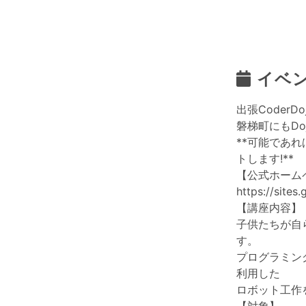
イベ
出張CoderD
磐梯町にもDo
**可能であ
トします!**
【公式ホーム
https://site
【講座内容】
子供たちが自
す。
プログラミング言
利用した
ロボット工作