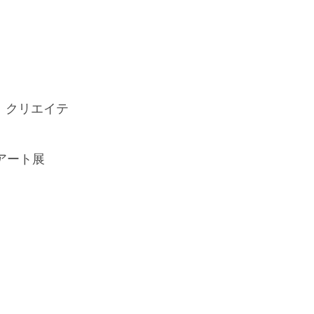
夫。クリエイテ
未来アート展