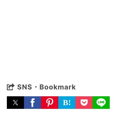
SNS・Bookmark
B!