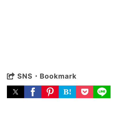
SNS・Bookmark
B!