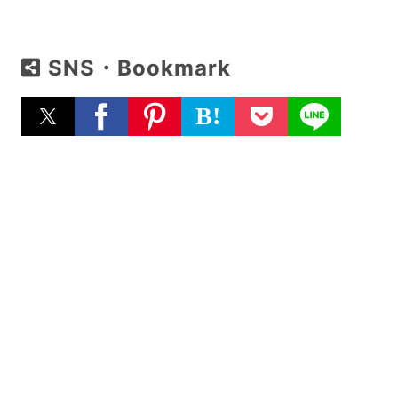
SNS・Bookmark
B!