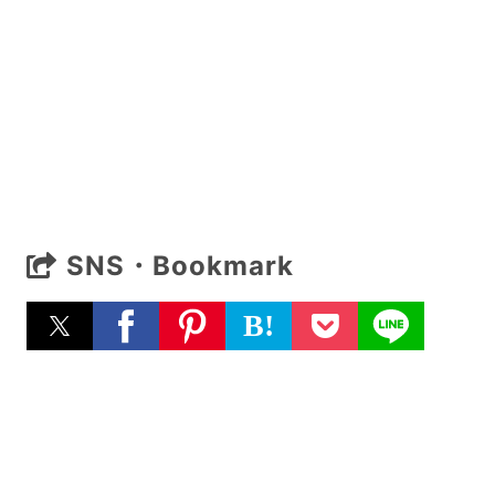
SNS・Bookmark
B!