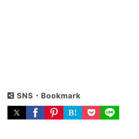
SNS・Bookmark
B!