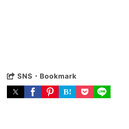
SNS・Bookmark
B!