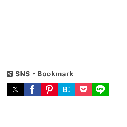
SNS・Bookmark
B!