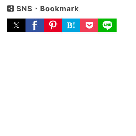
SNS・Bookmark
B!