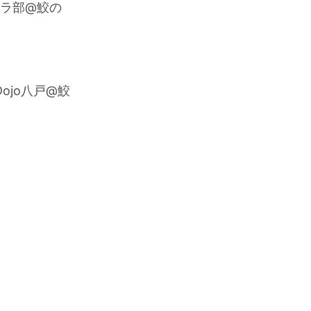
イクラ部@鮫の
Dojo八戸@鮫