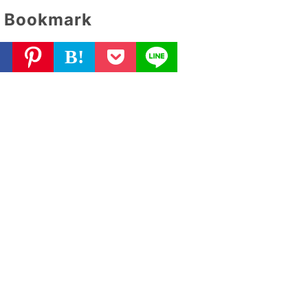
Bookmark
B!