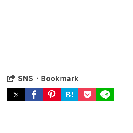
SNS・Bookmark
B!