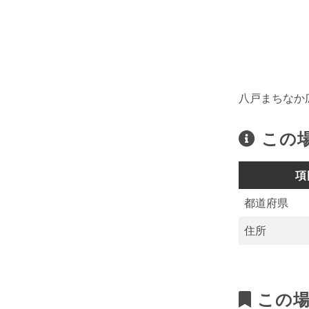
八戸まちなか
この
項
都道府県
住所
この場