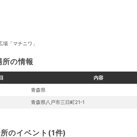
広場「マチニワ」
場所の情報
目
内容
青森県
青森県八戸市三日町21-1
所のイベント(1件)