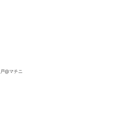
o八戸@マチニ