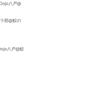
Dojo八戸@
イクラ部@鮫の
Dojo八戸@鮫