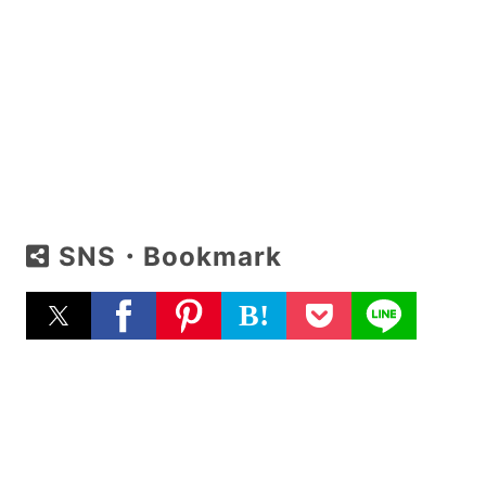
SNS・Bookmark
B!