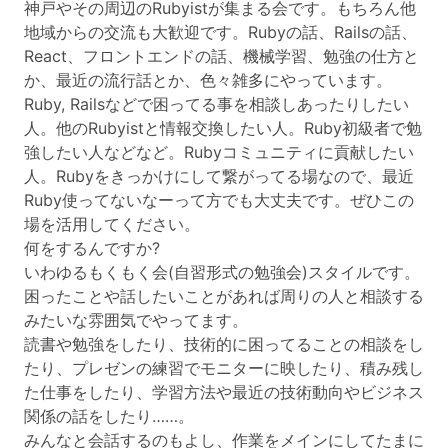
神戸やその周辺のRubyistが集まる会です。もちろん他
地域からの交流も大歓迎です。Rubyの話、Railsの話、
React、フロントエンドの話、機械学習、勉強の仕方と
か、最近の流行話とか、色々雑多にやっています。
Ruby, Railsなどで困ってる事を相談しあったりしたい
人。他のRubyistと情報交換したい人。Ruby初級者で勉
強したい人などなど。Rubyコミュニティに貢献したい
人。Rubyをきっかけにして繋がってる場なので、最近
Ruby使ってないなーって方でも大丈夫です。ぜひこの
場を活用してください。
何をするんですか?
いわゆるもくもく会(自習形式の勉強会)スタイルです。
困ったことや話したいことがあれば周りの人と相談する
みたいな雰囲気でやってます。
読書や勉強をしたり、技術的に困ってることの相談をし
たり、プレゼンの練習でモニターに映したり、積み残し
た仕事をしたり、学習方法や最近の技術動向やビジネス
関係の話をしたり……。
みんなと会話するのもよし、作業をメインにしてたまに