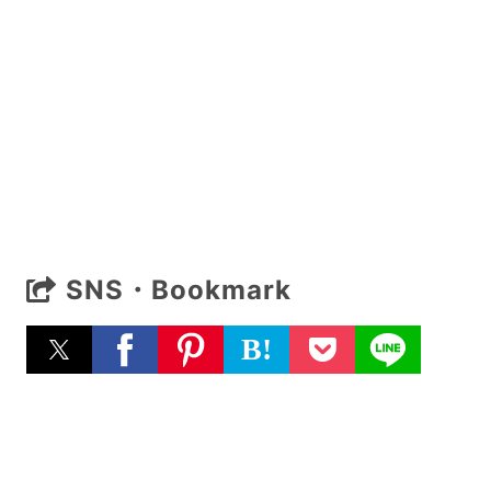
SNS・Bookmark
B!