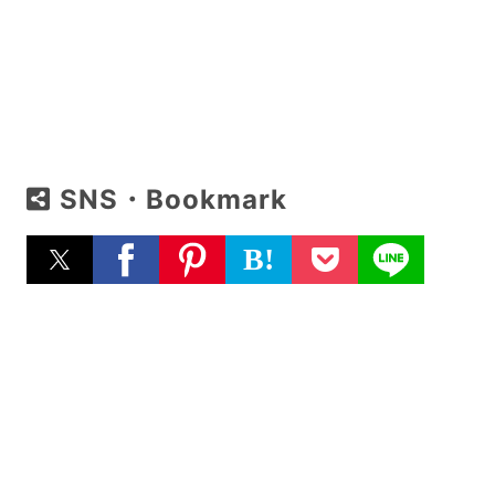
SNS・Bookmark
B!