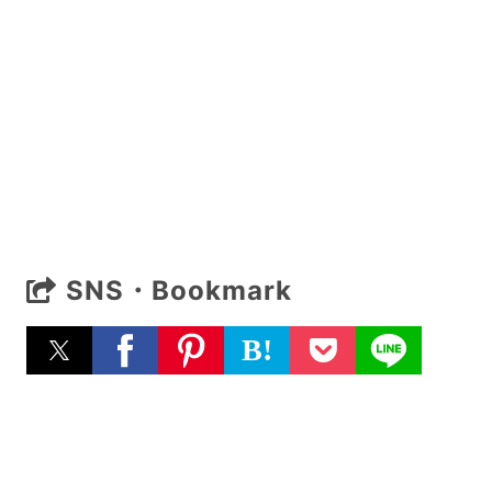
SNS・Bookmark
B!