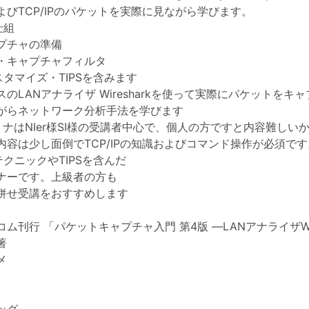
よびTCP/IPのパケットを実際に見ながら学びます。
の仕組
プチャの準備
・キャプチャフィルタ
kカスタマイズ・TIPSを含みます
のLANアナライザ Wiresharkを使って実際にパケットをキ
がらネットワーク分析手法を学びます
ナはNIer様SI様の受講者中心で、個人の方ですと内容難しい
内容は少し面倒でTCP/IPの知識およびコマンド操作が必須です
kのテクニックやTIPSを含んだ
ナーです。上級者の方も
併せ受講をおすすめします
ム刊行 「パケットキャプチャ入門 第4版 ―LANアナライザWir
著
メ