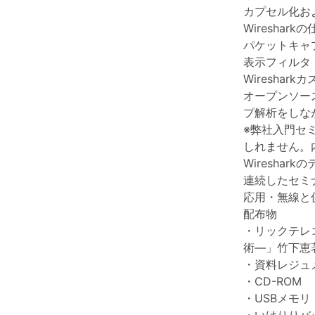
カプセル化お
Wireshark
パケットキャ
表示フィルタ
Wireshar
オープンソース
プ解析をしな
※弊社入門セミ
しれません。
Wireshar
連続したセミ
応用・無線と
配布物
・リックテレコ
術―」竹下恵
・資料レジュ
・CD-ROM
・USBメモリ