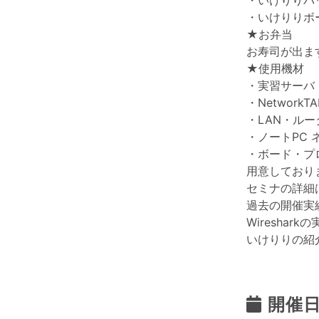
・いけりりバ
・いけりりボ
★お弁当
お寿司が出ま
★使用機材
・実習サーバ
・NetworkTA
・LAN・ルー
・ノートPC 
・ボード・プ
用意しており
セミナの詳細
過去の開催実
Wireshark
いけりりの紹
開催