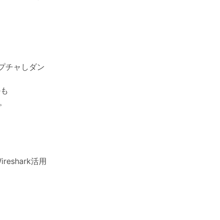
ャプチャしダン
かも
。
eshark活用