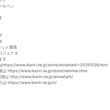
ッグ
ールペン
す
P
タ
ネット環境
ロジェクタ
ます
は
https://www.ikeriri.ne.jp/store/wireshark1-20261026.html
績は
https://www.ikeriri.ne.jp/store/seminer.html
の実績は
http://www.ikeriri.ne.jp/wireshark/
介は
https://www.ikeriri.ne.jp/ir/
日