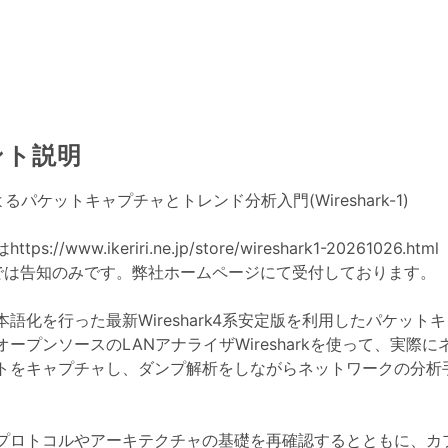
ント説明
kによるパケットキャプチャとトレンド分析入門(Wireshark-1)
は
https://www.ikeriri.ne.jp/store/wireshark1-20261026.html
では告知のみです。弊社ホームページにて受付しております。
語化を行った最新Wireshark4系安定版を利用したパケット
ープンソースのLANアナライザWiresharkを使って、実際
トをキャプチャし、ダンプ解析をしながらネットワークの分析
プロトコルやアーキテクチャの基礎を再確認するとともに、カ