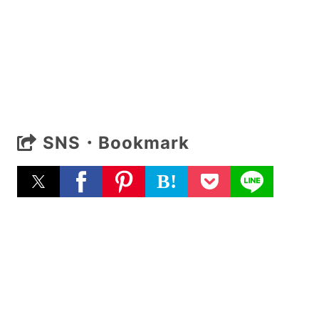
SNS・Bookmark
B!