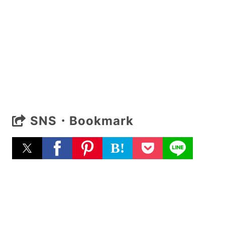
SNS・Bookmark
B!