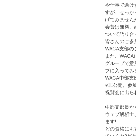
や仕事で助け
すが、せっか
げてみません
会費は無料。
ついて語り合
皆さんのご参
WACA支部の
また、WACA
グループで意
プに入ってみ
WACA中部支
※非公開。参
祝賀会に出ら
中部支部長か
ウェブ解析士
ます!
どの資格にも