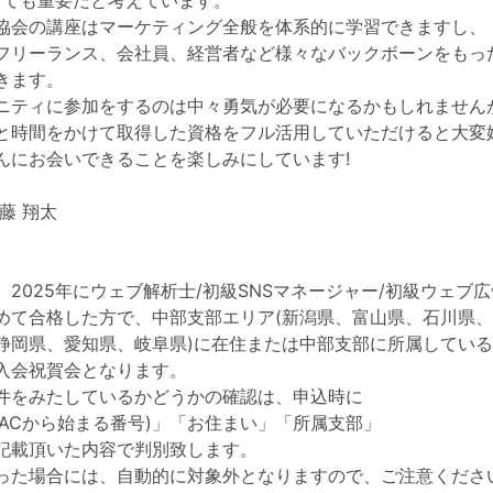
とても重要だと考えています。
協会の講座はマーケティング全般を体系的に学習できますし、
フリーランス、会社員、経営者など様々なバックボーンをもっ
きます。
ニティに参加をするのは中々勇気が必要になるかもしれません
と時間をかけて取得した資格をフル活用していただけると大変
んにお会いできることを楽しみにしています!
藤 翔太
、2025年にウェブ解析士/初級SNSマネージャー/初級ウェブ
めて合格した方で、中部支部エリア(新潟県、富山県、石川県
静岡県、愛知県、岐阜県)に在住または中部支部に所属してい
入会祝賀会となります。
件をみたしているかどうかの確認は、申込時に
WACから始まる番号)」「お住まい」「所属支部」
記載頂いた内容で判別致します。
った場合には、自動的に対象外となりますので、ご注意くださ