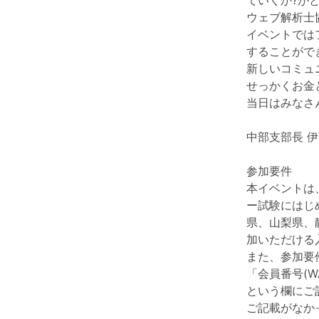
ていくか?が
ウェブ解析士
イベントでは
することがで
新しいコミュ
せっかくお金
当日はみなさ
中部支部長 伊
参加要件
本イベントは
ー試験にはじ
県、山梨県、
加いただける
また、参加要
「会員番号(
という欄にご
ご記載がなか