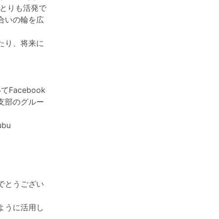
りとりも活発で
合いの輪を広
たり、将来に
acebook
支部のグルー
ubu
でとうござい
ように活用し