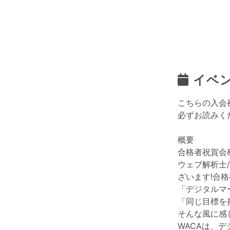
イベ
こちらの入会
必ずお読みく
概要
合格者祝賀会
ウェブ解析士
ざいます!合
「デジタルマ
「同じ目標を
そんな風に感
WACAは、