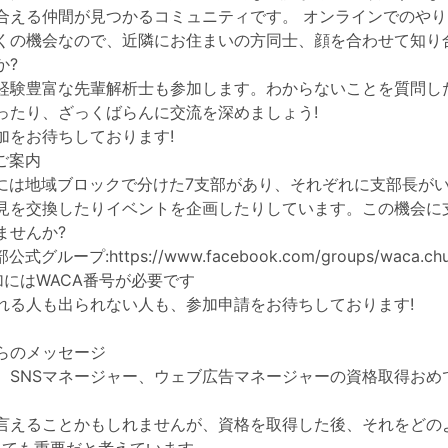
合える仲間が見つかるコミュニティです。 オンラインでのや
くの機会なので、近隣にお住まいの方同士、顔を合わせて知り
か?
経験豊富な先輩解析士も参加します。わからないことを質問し
ったり、ざっくばらんに交流を深めましょう!
加をお待ちしております!
ご案内
には地域ブロックで分けた7支部があり、それぞれに支部長がいてF
見を交換したりイベントを企画したりしています。この機会に
ませんか?
部公式グループ:
https://www.facebook.com/groups/waca.ch
加にはWACA番号が必要です
れる人も出られない人も、参加申請をお待ちしております!
らのメッセージ
、SNSマネージャー、ウェブ広告マネージャーの資格取得おめ
言えることかもしれませんが、資格を取得した後、それをどの