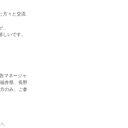
た方々と交流
が、
嬉しいです。
広告マネージャ
、福井県、長野
る方のみ、ご参
い。