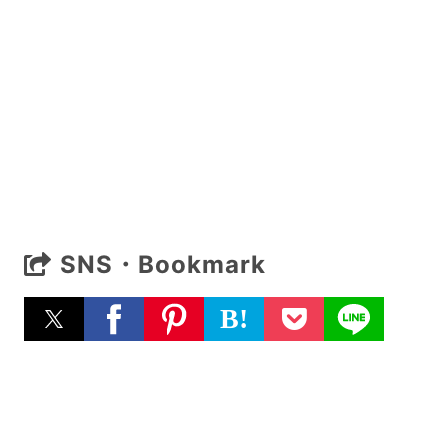
SNS・Bookmark
B!