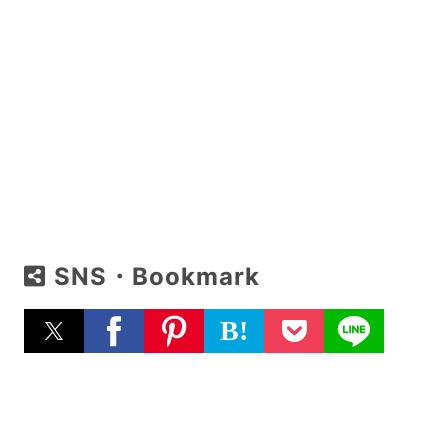
SNS・Bookmark
B!