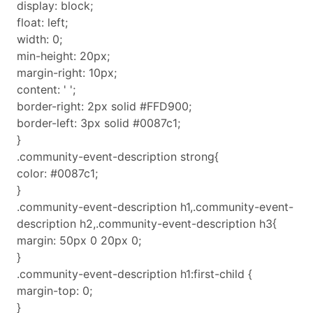
display: block;
float: left;
width: 0;
min-height: 20px;
margin-right: 10px;
content: ' ';
border-right: 2px solid #FFD900;
border-left: 3px solid #0087c1;
}
.community-event-description strong{
color: #0087c1;
}
.community-event-description h1,.community-event-
description h2,.community-event-description h3{
margin: 50px 0 20px 0;
}
.community-event-description h1:first-child {
margin-top: 0;
}