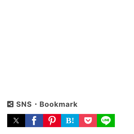
SNS・Bookmark
B!