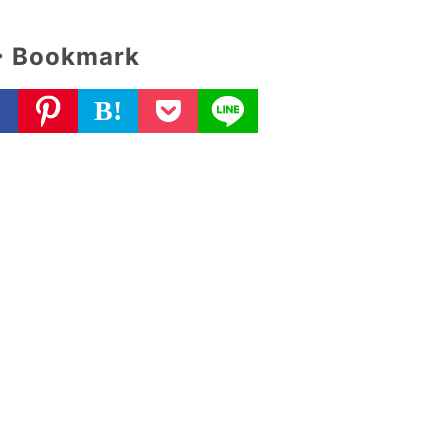
・Bookmark
B!