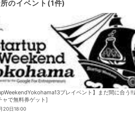
所のイベント(1件)
tupWeekendYokohama13プレイベント】まだ間に合う
ガチャで無料券ゲット]
月20日18:00