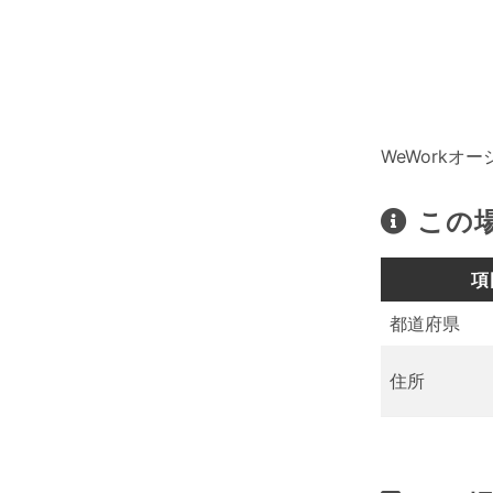
WeWorkオ
この
項
都道府県
住所