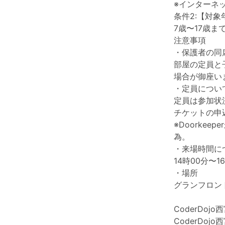
※インターネッ
条件2:【対象
7歳〜17歳
注意事項
・保護者の同
部屋の定員と
場合が御座い
・定員につい
定員は参加状
チケットの申
※Doorke
為。
・来場時間に
14時00分〜
・場所
グランフロン
CoderDoj
CoderDo