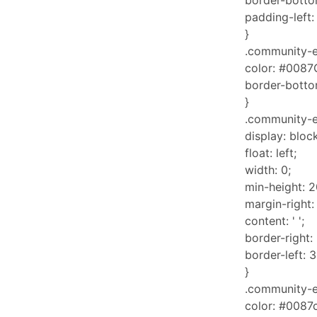
border-botto
padding-left:
}
.community-e
color: #0087
border-botto
}
.community-e
display: block
float: left;
width: 0;
min-height: 2
margin-right:
content: ' ';
border-right:
border-left: 
}
.community-e
color: #0087c