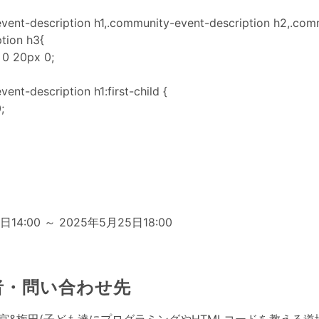
vent-description h1,.community-event-description h2,.com
tion h3{
 0 20px 0;
ent-description h1:first-child {
;
日
日14:00 ～ 2025年5月25日18:00
者・問い合わせ先