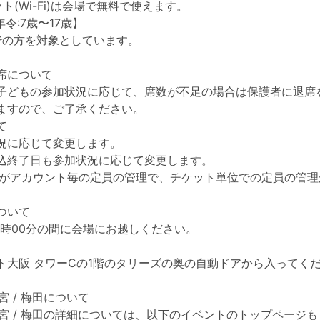
ト(Wi-Fi)は会場で無料で使えます。
年令:7歳〜17歳】
までの方を対象としています。
席について
子どもの参加状況に応じて、席数が不足の場合は保護者に退席
ますので、ご了承ください。
て
況に応じて変更します。
込終了日も参加状況に応じて変更します。
eperがアカウント毎の定員の管理で、チケット単位での定員の管
ついて
16時00分の間に会場にお越しください。
ト大阪 タワーCの1階のタリーズの奥の自動ドアから入ってく
o西宮 / 梅田について
jo西宮 / 梅田の詳細については、以下のイベントのトップページ