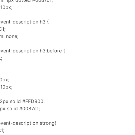
m: 1px dotted #0087c1;
 10px;
vent-description h3 {
C1;
m: none;
vent-description h3:before {
;
0px;
 10px;
 2px solid #FFD900;
3px solid #0087c1;
vent-description strong{
1;