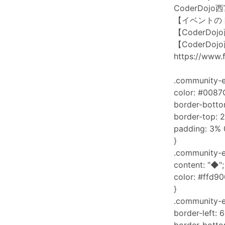
CoderDo
【イベントの
【CoderDo
【CoderDoj
https://www
.community-e
color: #0087
border-botto
border-top: 2
padding: 3% 
}
.community-e
content: "◆";
color: #ffd90
}
.community-e
border-left: 