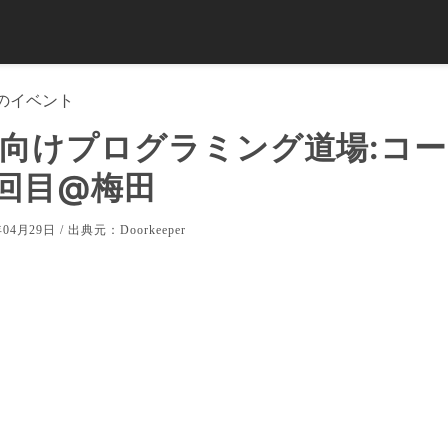
のイベント
向けプログラミング道場:コ
2回目@梅田
04月29日 / 出典元：
Doorkeeper