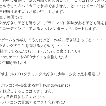
、お申し込みは一定の時期で締め切るということは行っており
セル待ちの方へ「今回は参加できません」といったメール送信
理解賜りますようお願い申し上げます。
西宮 / 梅田では
グが好きな子ども達やプログラミングに興味がある子ども達を
やコーディングしている大人(メンター)がサポートします。
chでゲームを作成してるんだけど、作成に行き詰まってる・・・
ラミングのことを聞ける人がいない・・・
を制作してるんだけど、もっとカッコ良くしたい!
atchのゲームやWEBサイトを自慢したい!
グ仲間が欲しい!
17歳までのプログラミング大好きな少年・少女は是非道場に!
パソコン持参出来る方】(windows,mac)
をお貸しすることはできません。
ンは各自持参してください。
トパソコンの電源アダプタも忘れずに♪