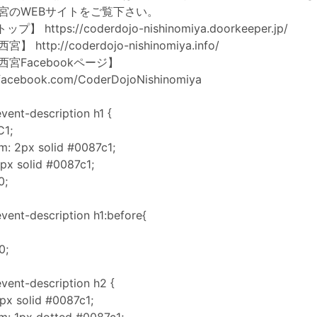
jo西宮のWEBサイトをご覧下さい。
トップ】
https://coderdojo-nishinomiya.doorkeeper.jp/
jo西宮】
http://coderdojo-nishinomiya.info/
o西宮Facebookページ】
.facebook.com/CoderDojoNishinomiya
vent-description h1 {
C1;
m: 2px solid #0087c1;
px solid #0087c1;
0;
vent-description h1:before{
0;
vent-description h2 {
6px solid #0087c1;