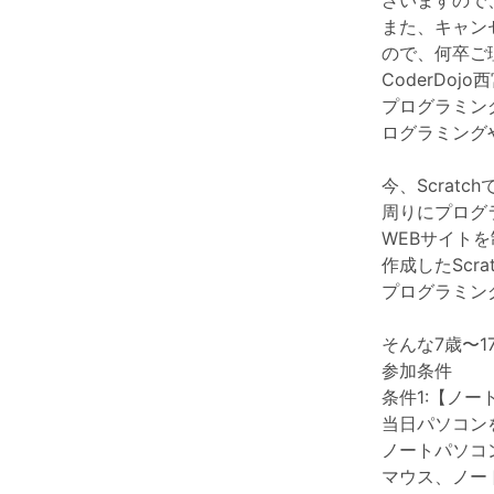
ざいますので
また、キャン
ので、何卒ご
CoderDojo
プログラミン
ログラミング
今、Scrat
周りにプログ
WEBサイト
作成したScr
プログラミン
そんな7歳〜
参加条件
条件1:【ノート
当日パソコン
ノートパソコ
マウス、ノー