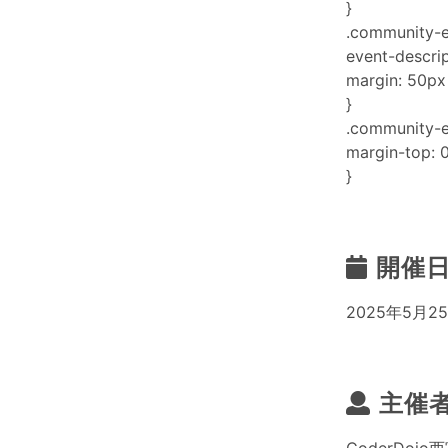
}
.community-e
event-descrip
margin: 50px
}
.community-ev
margin-top: 0
}
開催
2025年5月25
主催