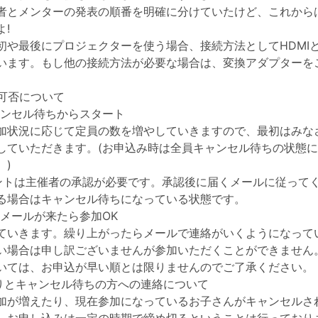
者とメンターの発表の順番を明確に分けていたけど、これから
!
や最後にプロジェクターを使う場合、接続方法としてHDMIとUSB
います。もし他の接続方法が必要な場合は、変換アダプターを
の可否について
ンセル待ちからスタート
加状況に応じて定員の数を増やしていきますので、最初はみな
していただきます。(お申込み時は全員キャンセル待ちの状態
。)
ントは主催者の承認が必要です。承認後に届くメールに従って
る場合はキャンセル待ちになっている状態です。
メールが来たら参加OK
ていきます。繰り上がったらメールで連絡がいくようになって
い場合は申し訳ございませんが参加いただくことができません
いては、お申込が早い順とは限りませんのでご了承ください。
切りとキャンセル待ちの方への連絡について
加が増えたり、現在参加になっているお子さんがキャンセルさ