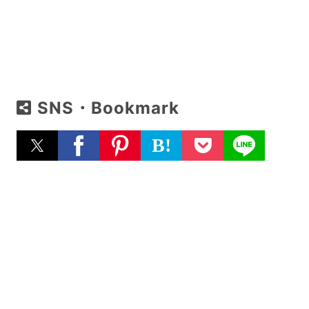
SNS・Bookmark
B!