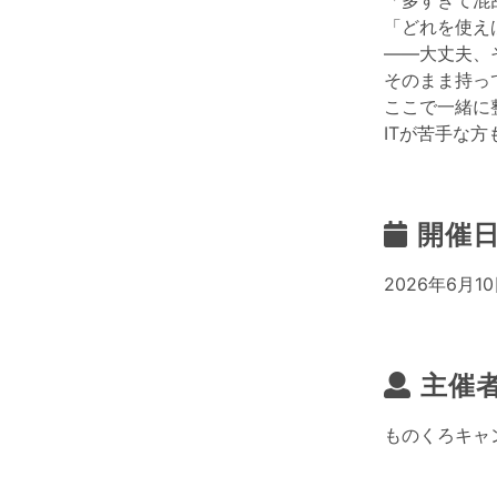
「多すぎて混
「どれを使え
——大丈夫、
そのまま持っ
ここで一緒に
ITが苦手な
開催
2026年6月10
主催
ものくろキャンプ 