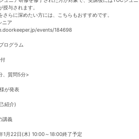
Cジュニア研修を修了された方が対象で、受講後にはTOCジュ
が授与されます。
をさらに深めたい方には、こちらもおすすめです。
Cシニア
ve.doorkeeper.jp/events/184698
日プログラム
受付
分、質問5分>
業様が発表
自己紹介)
めの講義
年1月22日(木) 10:00～18:00終了予定