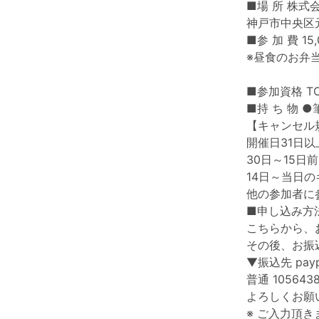
■場 所 株式会社b
神戸市中央区元
■参 加 費 15
※昼食のお弁
■参加資格 
■持 ち 物 
【キャンセル
開催日31日以
30日～15日前
14日～当日のキ
他の参加者に
■申し込み方
こちらから、
その後、お振
▼振込先 pay
普通 1056438
よろしくお願
※ ご入力頂きま