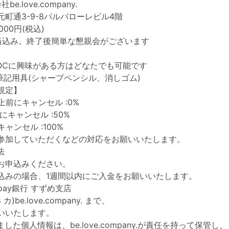
e.love.company.
町通3-9-8パルパローレビル4階
,000円(税込)
当込み。終了後簡単な懇親会がございます
TOCに興味がある方はどなたでも可能です
●筆記用具(シャープペンシル、消しゴム)
規定】
上前にキャンセル :0%
にキャンセル :50%
ャンセル :100%
参加していただくなどの対応をお願いいたします。
法
お申込みください。
込みの場合、1週間以内にご入金をお願いいたします。
pay銀行 すずめ支店
 カ)be.love.company. まで、
いいたします。
した個人情報は、be.love.company.が責任を持って保管し、