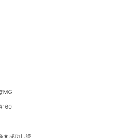
らぼMG
#160
研修★成功し続