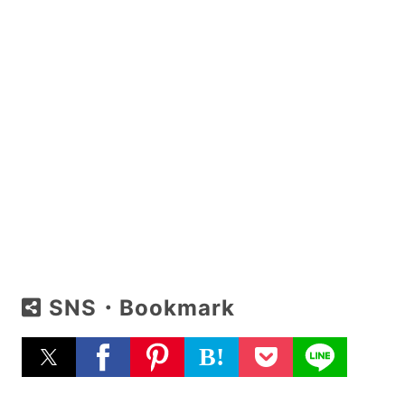
SNS・Bookmark
B!