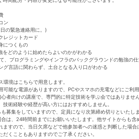
なく時間配分・内容が変更になる可能性がございます。
費
コン
当日の緊急連絡用に。)
クレジットカード
身につくもの
勉強をどのように始めたらよいのかがわかる
して、プログラミングやインフラのバックグラウンドの勉強の仕
ング言語に関わらず、土台となる入り口がわかる
ス環境はこちらで用意します。
用可能な電源がありますので、PCやスマホの充電などにご利
初心者向けの講座で、専門的に特定技術を学ぶ会ではありませ
、技術経験や経歴が高い方にはおすすめしません。
らも募集をしていますので、定員になり次第締め切りといたします
場合は、24時間前までにお願いいたします。他サイトからも含め
れますので、当日欠席などで他参加者への迷惑と判断した場合
ただくこともありますのでご了承ください。