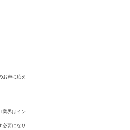
のお声に応え
。
T業界はイン
す必要になり