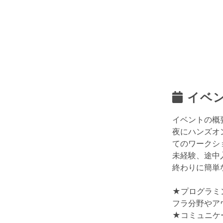
イベ
イベントの概
夜にハンズオ
てのワークシ
未経験、途中
終わりに簡単
★プログラミ
フラ分野やア
★コミュニケ