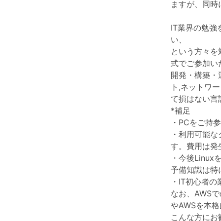
ますが、同時
IT業界の勉
い、
という方々を
式でご参加い
開発・構築・
ト,ネットワ
て損はない言
*補足
・PCをご持
・利用可能な
す。費用は発
・今後Lin
予備知識は特
・IT初心者
なお、AWS
やAWSを本
こんな方にお