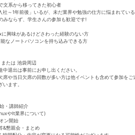
で文系から移ってきた初心者
「入社～1年前後」いるが、未だ業界や勉強の仕方に悩まれてい
のみならず、学生さんの参加も歓迎です!
nuxに興味があるけどさわった経験のない方
続可能なノートパソコンを持ち込みできる方
 または 池袋周辺
途中退出は事前にお申し出ください。
欠席や当日欠席の回数が多い方は他イベントも含めて参加をご
ざいます。
開始・講師紹介
LinuxやIt業界について)
ズオン開始
疑応答&懇親会・まとめ