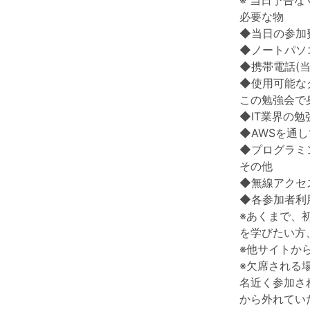
※ 当日予告
必要な物
◆当日の参加
◆ノートパソ
◆携帯電話(
◆使用可能な
この勉強会で
◆IT業界の
◆AWSを通
◆プログラミ
その他
◆無線アクセ
◆各参加者利
※あくまで、
を学びたい方
※他サイトか
※欠席される
名近く参加さ
から外れてい