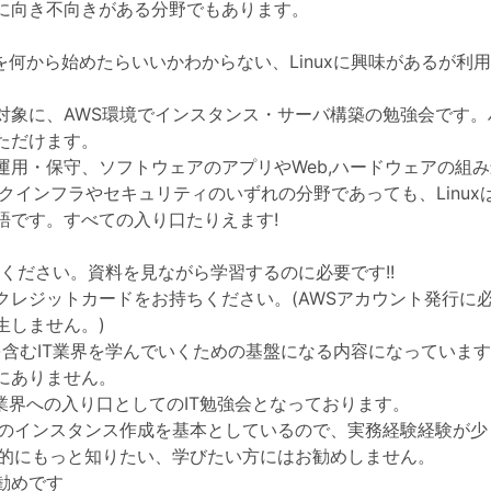
に向き不向きがある分野でもあります。
強を何から始めたらいいかわからない、Linuxに興味があるが利
対象に、AWS環境でインスタンス・サーバ構築の勉強会です。
ただけます。
運用・保守、ソフトウェアのアプリやWeb,ハードウェアの組
ークインフラやセキュリティのいずれの分野であっても、Linux
語です。すべての入り口たりえます!
参ください。資料を見ながら学習するのに必要です!!
クレジットカードをお持ちください。(AWSアカウント発行に
生しません。)
uxを含むIT業界を学んでいくための基盤になる内容になっていま
にありません。
の業界への入り口としてのIT勉強会となっております。
でのインスタンス作成を基本としているので、実務経験経験が少
格的にもっと知りたい、学びたい方にはお勧めしません。
勧めです