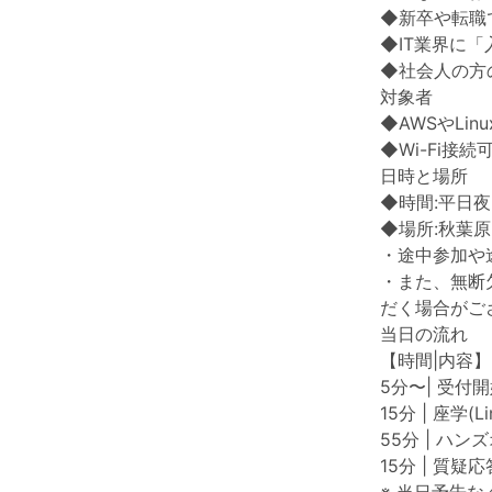
◆新卒や転職
◆IT業界に
◆社会人の方
対象者
◆AWSやLi
◆Wi-Fi接
日時と場所
◆時間:平日夜
◆場所:秋葉原
・途中参加や
・また、無断
だく場合がご
当日の流れ
【時間|内容】
5分〜| 受付
15分 | 座学(
55分 | ハン
15分 | 質