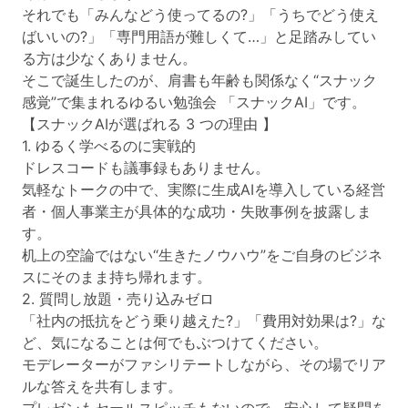
それでも「みんなどう使ってるの?」「うちでどう使え
ばいいの?」「専門用語が難しくて…」と足踏みしてい
る方は少なくありません。
そこで誕生したのが、肩書も年齢も関係なく“スナック
感覚”で集まれるゆるい勉強会 「スナックAI」です。
【スナックAIが選ばれる 3 つの理由 】
1. ゆるく学べるのに実戦的
ドレスコードも議事録もありません。
気軽なトークの中で、実際に生成AIを導入している経営
者・個人事業主が具体的な成功・失敗事例を披露しま
す。
机上の空論ではない“生きたノウハウ”をご自身のビジネ
スにそのまま持ち帰れます。
2. 質問し放題・売り込みゼロ
「社内の抵抗をどう乗り越えた?」「費用対効果は?」な
ど、気になることは何でもぶつけてください。
モデレーターがファシリテートしながら、その場でリア
ルな答えを共有します。