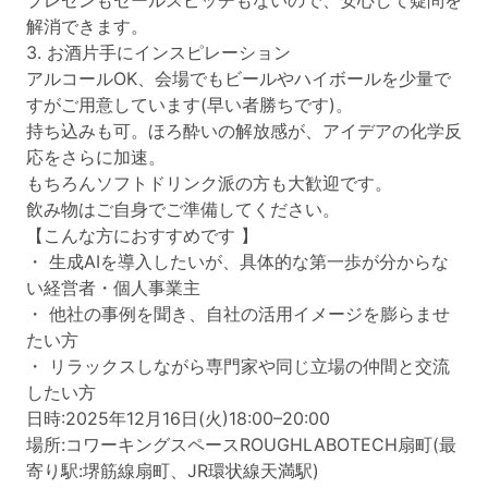
プレゼンもセールスピッチもないので、安心して疑問を
解消できます。
3. お酒片手にインスピレーション
アルコールOK、会場でもビールやハイボールを少量で
すがご用意しています(早い者勝ちです)。
持ち込みも可。ほろ酔いの解放感が、アイデアの化学反
応をさらに加速。
もちろんソフトドリンク派の方も大歓迎です。
飲み物はご自身でご準備してください。
【こんな方におすすめです 】
・ 生成AIを導入したいが、具体的な第一歩が分からな
い経営者・個人事業主
・ 他社の事例を聞き、自社の活用イメージを膨らませ
たい方
・ リラックスしながら専門家や同じ立場の仲間と交流
したい方
日時:2025年12月16日(火)18:00–20:00
場所:コワーキングスペースROUGHLABOTECH扇町(最
寄り駅:堺筋線扇町、JR環状線天満駅)