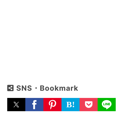
SNS・Bookmark
B!