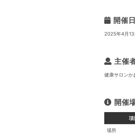
開催
2025年4月13日
主催
健康サロンか
開催
項
場所