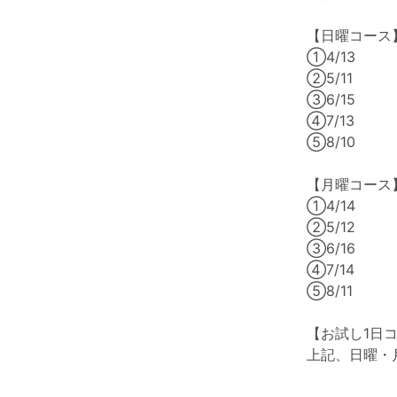
【日曜コース
①4/13
②5/11
③6/15
④7/13
⑤8/10
【月曜コース
①4/14
②5/12
③6/16
④7/14
⑤8/11
【お試し1日
上記、日曜・