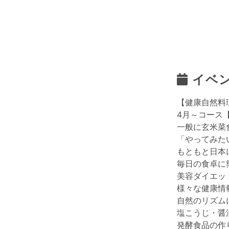
イベ
【健康自然料
4月～コース
一般に玄米菜
「やってみた
もともと日本
毎日の食卓に
美容ダイエッ
様々な健康情
自然のリズム
塩こうじ・醤
発酵食品の作