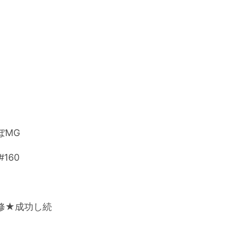
らぼMG
#160
研修★成功し続