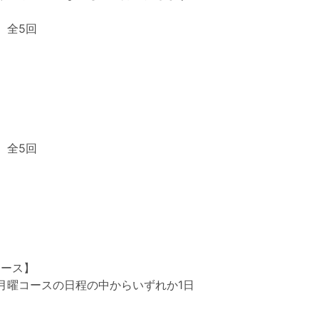
】全5回
】全5回
コース】
月曜コースの日程の中からいずれか1日