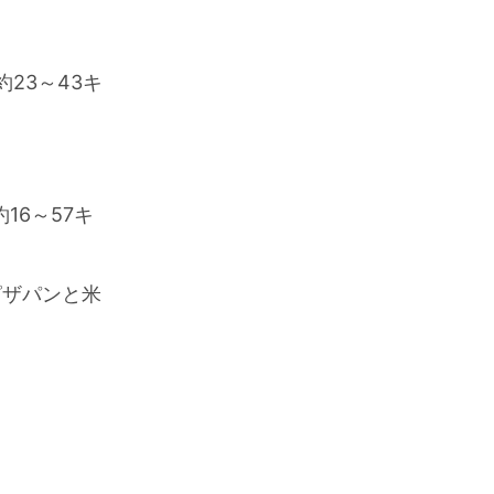
約23～43キ
16～57キ
粉ピザパンと米