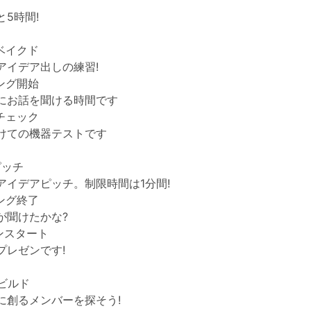
5時間!
フベイクド
アイデア出しの練習!
チング開始
にお話を聞ける時間です
クチェック
けての機器テストです
ピッチ
アイデアピッチ。制限時間は1分間!
チング終了
が聞けたかな?
ゼンスタート
プレゼンです!
ムビルド
に創るメンバーを探そう!