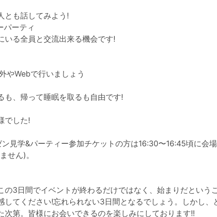
人とも話してみよう!
ターパーティ
にいる全員と交流出来る機会です!
の外やWebで行いましょう
るも、帰って睡眠を取るも自由です!
様でした!
ン見学&パーティー参加チケットの方は16:30〜16:45頃に会
ません)。
この3日間でイベントが終わるだけではなく、始まりだという
感してください!忘れられない3日間となるでしょう。しかし、
た次第。皆様にお会いできるのを楽しみにしております!!