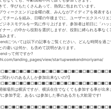
てもなくても、年齢国籍不問で誰でも参加できます。
きて、学びもたくさんあって、熱気に包まれています。
プウィークエンドは金曜の夜、みんながアイディアを発表する
してチームを組み、日曜の午後までに、ユーザーエクスペリエ
ビジネスモデルを一気に作り上げます。参加者は初日に「ハッ
イナー」の中から役割を選択しますが、役割に縛られる事なく
臨みます。
 Weekendについては以下の記事をご覧ください。どんな時間を過
との違いは何か、も含めて説明があります。
eekendって何ですか?
ichi.com/landing_pages/view/startupweekendmoriyama/
■□■□■□■□■□■□■□■□■□■□■□■□■□■□■□
maに関わりのある人しか参加出来ないの?】
■□■□■□■□■□■□■□■□■□■□■□■□■□■□■□
開催場所は横浜ですが、横浜在住でなくても参加する事が出来
Wに参加予定、あるいは参加した事のある方も大歓迎です!
■□■□■□■□■□■□■□■□■□■□■□■□■□■□■□