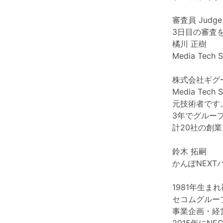
審査員 Judge
3日目の審査
橘川 正樹
Media Tech
株式会社ギグ
Media Te
元技術者です
3年でグルー
計20社の創
鈴木 拓嗣
かんぽNEX
1981年生
セコムグルー
事業企画・経