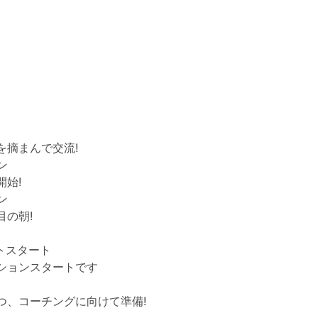
を摘まんで交流!
ン
開始!
ン
目の朝!
ントスタート
ションスタートです
つ、コーチングに向けて準備!