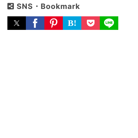
SNS・Bookmark
B!