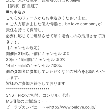
定規、大きな電卓。経験者の方は100回帳
【講師】西 良旺子
■お申込み
こちらのフォームからお申込みくださいませ。
※ ご入力頂きました個人情報は、be love companyが
責任を持って保管し、
必要に応じてご連絡させて頂く場合にのみ活用させて頂
きます。
【キャンセル規定】
開催日31日以上前にキャンセル :0%
30日～15日前にキャンセル :50%
14日～当日のキャンセル :100%
他の参加者に参加していただくなどの対応をお願いいた
します。
皆様のご参加お待ちしております!
**********************
SNS・PRのご相談、コンサル、代行
MG研修のご相談は・・・
ビーラブカンパニーへ⇒
http://www.belove.co.jp/