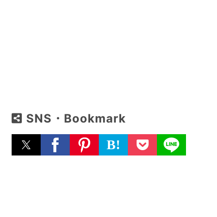
SNS・Bookmark
B!