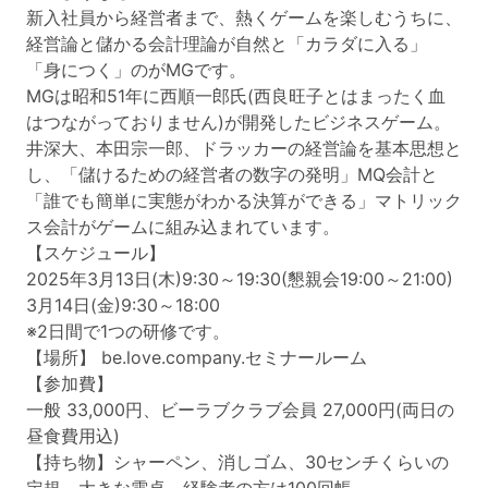
新入社員から経営者まで、熱くゲームを楽しむうちに、
経営論と儲かる会計理論が自然と「カラダに入る」
「身につく」のがMGです。
MGは昭和51年に西順一郎氏(西良旺子とはまったく血
はつながっておりません)が開発したビジネスゲーム。
井深大、本田宗一郎、ドラッカーの経営論を基本思想と
し、「儲けるための経営者の数字の発明」MQ会計と
「誰でも簡単に実態がわかる決算ができる」マトリック
ス会計がゲームに組み込まれています。
【スケジュール】
2025年3月13日(木)9:30～19:30(懇親会19:00～21:00)
3月14日(金)9:30～18:00
※2日間で1つの研修です。
【場所】 be.love.company.セミナールーム
【参加費】
一般 33,000円、ビーラブクラブ会員 27,000円(両日の
昼食費用込)
【持ち物】シャーペン、消しゴム、30センチくらいの