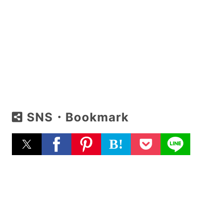
SNS・Bookmark
B!