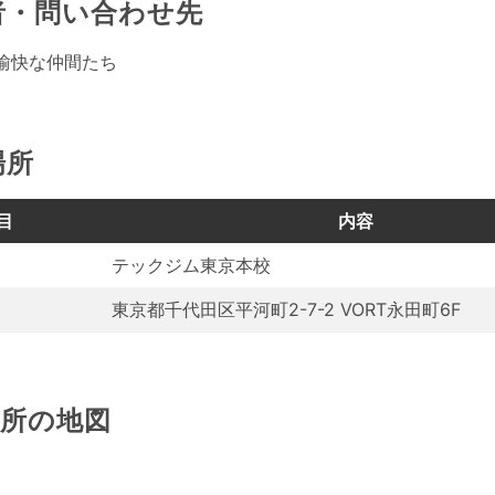
者・問い合わせ先
愉快な仲間たち
場所
目
内容
テックジム東京本校
東京都千代田区平河町2-7-2 VORT永田町6F
場所の地図