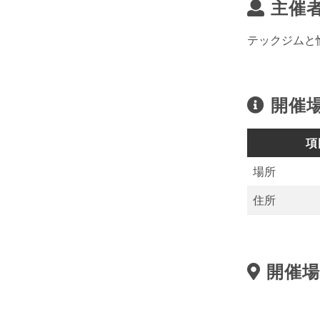
主催
テックジムと
開催
項
場所
住所
開催