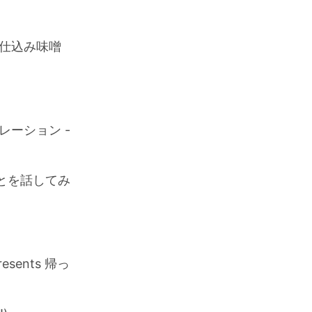
寒仕込み味噌
ュレーション -
ことを話してみ
esents 帰っ