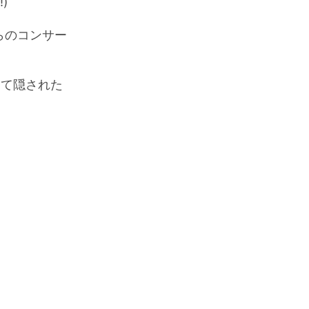
)
からのコンサー
使って隠された