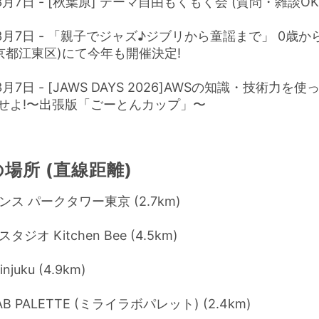
3月7日 - [秋葉原] テーマ自由もくもく会 (質問・雑談OK!
年3月7日 - 「親子でジャズ♪ジブリから童謡まで」 0歳
東京都江東区)にて今年も開催決定!
3月7日 - [JAWS DAYS 2026]AWSの知識・技術力を
せよ!〜出張版「ごーとんカップ」〜
場所 (直線距離)
ス パークタワー東京 (2.7km)
ジオ Kitchen Bee (4.5km)
injuku (4.9km)
LAB PALETTE (ミライラボパレット) (2.4km)