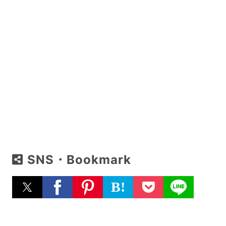
SNS・Bookmark
B!